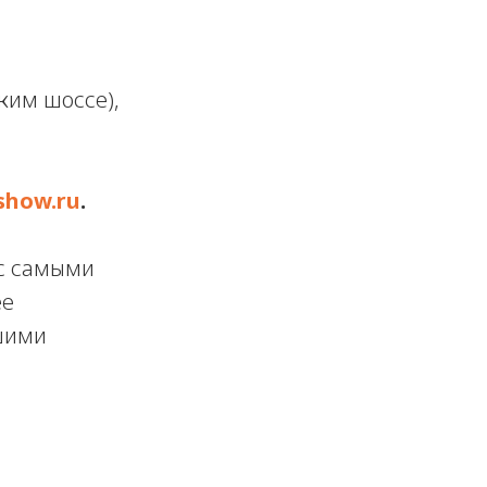
ким шоссе),
ishow.ru
.
 с самыми
ее
шими