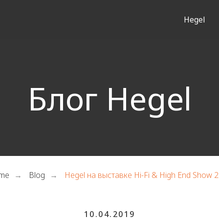
Hegel
Блог Hegel
me
Blog
Hegel на выставке Hi-Fi & High End Show 
→
→
10.04.2019