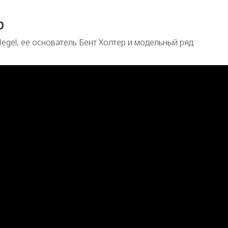
р
egel, ее основатель Бент Холтер и модельный ряд