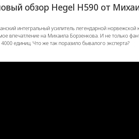
овый обзор Hegel H590 от Миха
а
анский интегральный усилитель легендарной норвежской
мое впечатление на Михаила Борзенкова. И не только фан
4000 единиц. Что же так поразило бывалого эксперта?