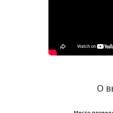
О в
Место проведе