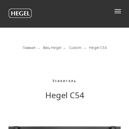
Главная
Весь Hegel
Custom
Hegel C54
→
→
→
Усилитель
Hegel С54