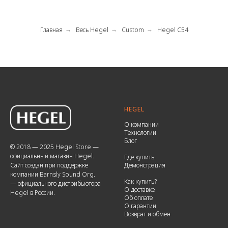
Главная
Весь Hegel
Custom
Hegel C54
→
→
→
HEGEL
О компании
Технологии
Блог
© 2018 — 2025 Hegel Store —
официальный магазин Hegel.
Где купить
Сайт создан при поддержке
Демонстрация
компании Barnsly Sound Org.
Как купить?
— официального дистрибьютора
О доставке
Hegel в России.
Об оплате
О гарантии
Возврат и обмен